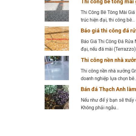
Thi công bê tông mài g
Thi Công Bê Tông Mài Giá 
trúc hiện đại, thi công bê...
Báo giá thi công đá rử
Báo Giá Thi Công Đá Rửa M
đại, nếu đá mài (Terrazzo) 
Thi công nền nhà xưởn
Thi công nền nhà xưởng Gra
doanh nghiệp lựa chọn bê..
Bán đá Thạch Anh làm 
Nếu như để ý bạn sẽ thấy c
Không phải ngẫu...