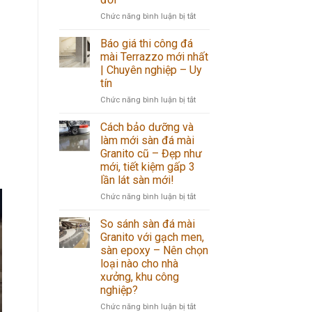
giá
nhất
rẻ
ở
Chức năng bình luận bị tắt
nhất:
Báo
Báo
giá
Báo giá thi công đá
giá
thi
mài Terrazzo mới nhất
&
công
| Chuyên nghiệp – Uy
quy
đá
tín
trình
rửa
chuẩn
mới
ở
Chức năng bình luận bị tắt
nhất
Báo
2026
giá
Cách bảo dưỡng và
|
thi
làm mới sàn đá mài
Chống
công
Granito cũ – Đẹp như
trơn
đá
mới, tiết kiệm gấp 3
trượt
mài
lần lát sàn mới!
tuyệt
Terrazzo
đối
mới
ở
Chức năng bình luận bị tắt
nhất
Cách
|
bảo
So sánh sàn đá mài
Chuyên
dưỡng
Granito với gạch men,
nghiệp
và
sàn epoxy – Nên chọn
–
làm
loại nào cho nhà
Uy
mới
xưởng, khu công
tín
sàn
nghiệp?
đá
mài
ở
Chức năng bình luận bị tắt