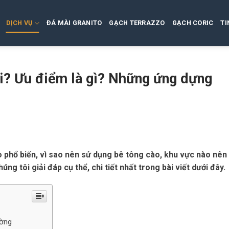
DỊCH VỤ
ĐÁ MÀI GRANITO
GẠCH TERRAZZO
GẠCH CORIC
TI
i? Ưu điểm là gì? Những ứng dựng
o phổ biến, vì sao nên sử dụng bê tông cào, khu vực nào nên
g tôi giải đáp cụ thể, chi tiết nhất trong bài viết dưới đây.
ường