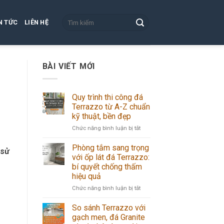
N TỨC
LIÊN HỆ
BÀI VIẾT MỚI
Quy trình thi công đá
Terrazzo từ A-Z chuẩn
kỹ thuật, bền đẹp
ở
Chức năng bình luận bị tắt
Quy
trình
Phòng tắm sang trọng
 sử
thi
với ốp lát đá Terrazzo:
công
bí quyết chống thấm
đá
hiệu quả
Terrazzo
từ
ở
Chức năng bình luận bị tắt
A-
Phòng
Z
tắm
So sánh Terrazzo với
chuẩn
sang
gạch men, đá Granite
kỹ
trọng