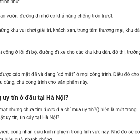
rình như:
ân vườn, đường đi nhờ có khả năng chống trơn trượt.
g khu vui chơi giải trí, khách sạn, trung tâm thương mại, khu dâ
công ở lối đi bộ, đường đi xe cho các khu khu dân, đô thị, trườn
 được cào mặt đã và đang “có mặt” ở mọi công trình. Điều đó cho
êu dùng, chủ công trình cho sản phẩm này.
uy tín ở đâu tại Hà Nội?
t nhưng chưa tìm được địa chỉ mua uy tín?() hiện là một trong
t uy tín, tin cậy tại Hà Nội?
 viên, công nhân giàu kinh nghiệm trong lĩnh vực này. Nhờ đó sẽ có
a hiệu quả, nhanh chóng.