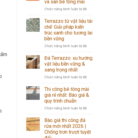
và sàn bê tông mài
thuật,
với
bền
ở
Chức năng bình luận bị tắt
ốp
đẹp
So
lát
sánh
đá
Terrazzo từ vật liệu tái
Terrazzo
Terrazzo:
chế: Giải pháp kiến
với
bí
trúc xanh cho tương lai
gạch
quyết
bền vững
men,
chống
đá
thấm
ở
Chức năng bình luận bị tắt
Granite
hiệu
Terrazzo
phẩm
và
quả
từ
Đá Terrazzo: xu hướng
sàn
vật
vật liệu bền vững &
bê
liệu
sang trọng nhất
tông
tái
p
mài
ở
Chức năng bình luận bị tắt
chế:
Đá
Giải
Terrazzo:
pháp
Thi công bê tông mài
xu
kiến
giá rẻ nhất: Báo giá &
hướng
trúc
quy trình chuẩn
vật
xanh
ở
Chức năng bình luận bị tắt
liệu
cho
i
Thi
bền
tương
công
vững
lai
Báo giá thi công đá
bê
&
bền
rửa mới nhất 2026 |
tông
sang
vững
Chống trơn trượt tuyệt
mài
trọng
đối