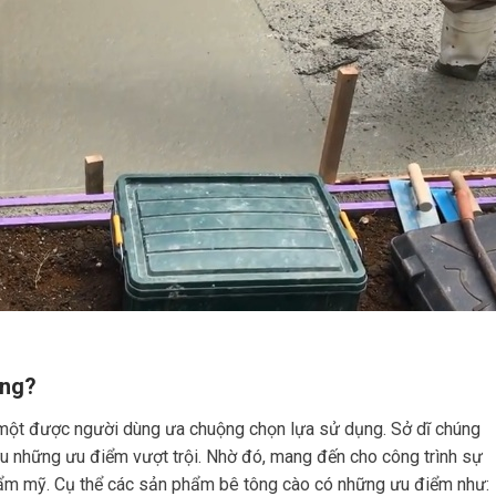
ộng?
ột được người dùng ưa chuộng chọn lựa sử dụng. Sở dĩ chúng
u những ưu điểm vượt trội. Nhờ đó, mang đến cho công trình sự
hẩm mỹ. Cụ thể các sản phẩm bê tông cào có những ưu điểm như: