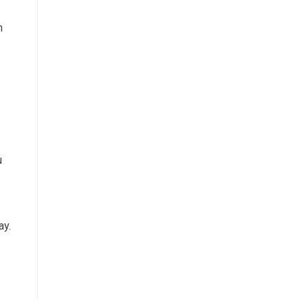
n
u
ay.