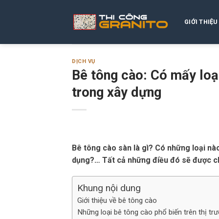
Skip
to
GIỚI THIỆU
content
DỊCH VỤ
Bê tông cào: Có mấy loạ
trong xây dựng
Bê tông cào sàn là gì? Có những loại nà
dụng?… Tất cả những điều đó sẽ được chún
Khung nội dung
Giới thiệu về bê tông cào
Những loại bê tông cào phổ biến trên thị tr