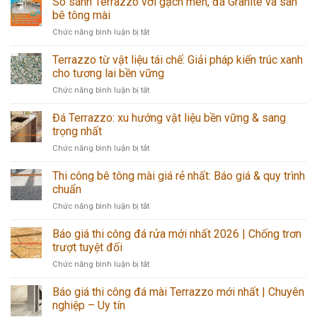
So sánh Terrazzo với gạch men, đá Granite và sàn
sang
A-
bê tông mài
trọng
Z
ở
Chức năng bình luận bị tắt
với
chuẩn
So
ốp
kỹ
sánh
Terrazzo từ vật liệu tái chế: Giải pháp kiến trúc xanh
lát
thuật,
Terrazzo
đá
cho tương lai bền vững
bền
với
Terrazzo:
đẹp
ở
Chức năng bình luận bị tắt
gạch
bí
Terrazzo
men,
quyết
từ
Đá Terrazzo: xu hướng vật liệu bền vững & sang
đá
chống
vật
Granite
trọng nhất
thấm
liệu
và
hiệu
ở
Chức năng bình luận bị tắt
tái
sàn
quả
Đá
chế:
bê
Terrazzo:
Thi công bê tông mài giá rẻ nhất: Báo giá & quy trình
Giải
tông
xu
pháp
chuẩn
mài
hướng
kiến
ở
Chức năng bình luận bị tắt
vật
trúc
Thi
liệu
xanh
công
Báo giá thi công đá rửa mới nhất 2026 | Chống trơn
bền
cho
bê
vững
trượt tuyệt đối
tương
tông
&
lai
ở
Chức năng bình luận bị tắt
mài
sang
bền
Báo
giá
trọng
vững
giá
Báo giá thi công đá mài Terrazzo mới nhất | Chuyên
rẻ
nhất
thi
nhất:
nghiệp – Uy tín
công
Báo