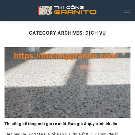
Skip
to
content
CATEGORY ARCHIVES:
DỊCH VỤ
Thi công bê tông mài giá rẻ nhất: Báo giá & quy trình chuẩn
Thi Công Bê Tông Mài Giá Rẻ: Báo Giá Chi Tiết & Quy Trình Chuẩn...