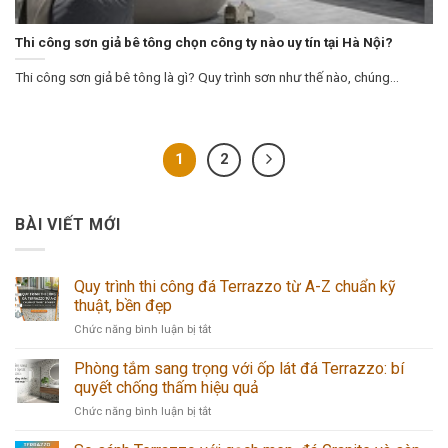
Thi công sơn giả bê tông chọn công ty nào uy tín tại Hà Nội?
Thi công sơn giả bê tông là gì? Quy trình sơn như thế nào, chúng...
1
2
BÀI VIẾT MỚI
Quy trình thi công đá Terrazzo từ A-Z chuẩn kỹ
thuật, bền đẹp
ở
Chức năng bình luận bị tắt
Quy
trình
Phòng tắm sang trọng với ốp lát đá Terrazzo: bí
thi
quyết chống thấm hiệu quả
công
ở
Chức năng bình luận bị tắt
đá
Phòng
Terrazzo
tắm
từ