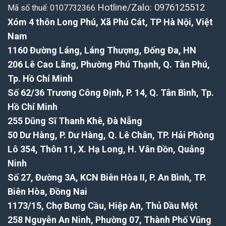
Hotline/Zalo: 0976125512
Mã số thuế: 0107732366
nào
sàn
cho
mới!
Xóm 4 thôn Long Phú, Xã Phú Cát, TP Hà Nội, Việt
nhà
xưởng,
Nam
khu
1160 Đường Láng, Láng Thượng, Đống Đa, HN
công
nghiệp?
206 Lê Cao Lãng, Phường Phú Thạnh, Q. Tân Phú,
Tp. Hồ Chí Minh
Số 62/36 Trương Công Định, P. 14, Q. Tân Bình, Tp.
Hồ Chí Minh
255 Dũng Sĩ Thanh Khê, Đà Nẵng
50 Dư Hàng, P. Dư Hàng, Q. Lê Chân, TP. Hải Phòng
Lô 354, Thôn 11, X. Hạ Long, H. Vân Đồn, Quảng
Ninh
Số 27, Đường 3A, KCN Biên Hòa II, P. An Bình, TP.
Biên Hòa, Đồng Nai
1173/15, Chợ Bưng Cầu, Hiệp An, Thủ Dầu Một
258 Nguyễn An Ninh, Phường 07, Thành Phố Vũng