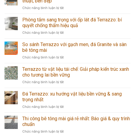
thuật, bền đẹp
có
ở
Chức năng bình luận bị tắt
cần
Quy
chống
trình
Phòng tắm sang trọng với ốp lát đá Terrazzo: bí
thấm?
thi
Cách
quyết chống thấm hiệu quả
công
xử
ở
Chức năng bình luận bị tắt
đá
lý
Phòng
Terrazzo
nứt
tắm
So sánh Terrazzo với gạch men, đá Granite và sàn
từ
bề
sang
A-
bê tông mài
mặt
trọng
Z
Terrazzo
ở
Chức năng bình luận bị tắt
với
chuẩn
hiệu
So
ốp
kỹ
quả
sánh
Terrazzo từ vật liệu tái chế: Giải pháp kiến trúc xanh
lát
thuật,
Terrazzo
đá
cho tương lai bền vững
bền
với
Terrazzo:
đẹp
ở
Chức năng bình luận bị tắt
gạch
bí
Terrazzo
men,
quyết
từ
Đá Terrazzo: xu hướng vật liệu bền vững & sang
đá
chống
vật
Granite
trọng nhất
thấm
liệu
và
hiệu
ở
Chức năng bình luận bị tắt
tái
sàn
quả
Đá
chế:
bê
Terrazzo:
Thi công bê tông mài giá rẻ nhất: Báo giá & quy trình
Giải
tông
xu
pháp
chuẩn
mài
hướng
kiến
ở
Chức năng bình luận bị tắt
vật
trúc