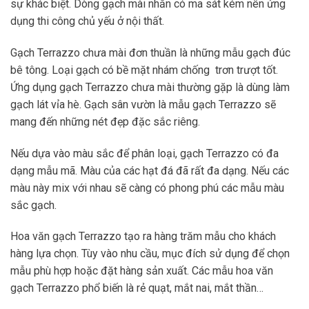
sự khác biệt. Dòng gạch mài nhẵn có ma sát kém nên ứng
dụng thi công chủ yếu ở nội thất.
Gạch Terrazzo chưa mài đơn thuần là những mẫu gạch đúc
bê tông. Loại gạch có bề mặt nhám chống trơn trượt tốt.
Ứng dụng gạch Terrazzo chưa mài thường gặp là dùng làm
gạch lát vỉa hè. Gạch sân vườn là mẫu gạch Terrazzo sẽ
mang đến những nét đẹp đặc sắc riêng.
Nếu dựa vào màu sắc để phân loại, gạch Terrazzo có đa
dạng mẫu mã. Màu của các hạt đá đã rất đa dạng. Nếu các
màu này mix với nhau sẽ càng có phong phú các mẫu màu
sắc gạch.
Hoa văn gạch Terrazzo tạo ra hàng trăm mẫu cho khách
hàng lựa chọn. Tùy vào nhu cầu, mục đích sử dụng để chọn
mẫu phù hợp hoặc đặt hàng sản xuất. Các mẫu hoa văn
gạch Terrazzo phổ biến là rẻ quạt, mắt nai, mắt thần…