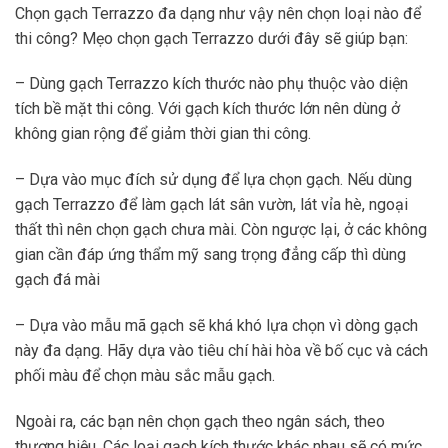
Chọn gạch Terrazzo đa dạng như vậy nên chọn loại nào để
thi công? Mẹo chọn gạch Terrazzo dưới đây sẽ giúp bạn:
– Dùng gạch Terrazzo kích thước nào phụ thuộc vào diện
tích bề mặt thi công. Với gạch kích thước lớn nên dùng ở
không gian rộng để giảm thời gian thi công.
– Dựa vào mục đích sử dụng để lựa chọn gạch. Nếu dùng
gạch Terrazzo để làm gạch lát sân vườn, lát vỉa hè, ngoại
thất thì nên chọn gạch chưa mài. Còn ngược lại, ở các không
gian cần đáp ứng thẩm mỹ sang trọng đẳng cấp thì dùng
gạch đá mài
– Dựa vào mẫu mã gạch sẽ khá khó lựa chọn vì dòng gạch
này đa dạng. Hãy dựa vào tiêu chí hài hòa về bố cục và cách
phối màu để chọn màu sắc mẫu gạch.
Ngoài ra, các bạn nên chọn gạch theo ngân sách, theo
thương hiệu. Các loại gạch kích thước khác nhau sẽ có mức