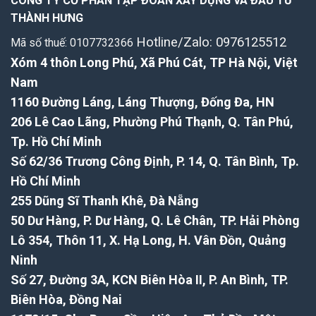
CÔNG TY CỔ PHẦN TẬP ĐOÀN XÂY DỰNG VÀ ĐẦU TƯ
Đẹp
THÀNH HƯNG
như
mới,
Hotline/Zalo: 0976125512
Mã số thuế: 0107732366
tiết
kiệm
Xóm 4 thôn Long Phú, Xã Phú Cát, TP Hà Nội, Việt
gấp
3
Nam
lần
1160 Đường Láng, Láng Thượng, Đống Đa, HN
lát
sàn
206 Lê Cao Lãng, Phường Phú Thạnh, Q. Tân Phú,
mới!
Tp. Hồ Chí Minh
Số 62/36 Trương Công Định, P. 14, Q. Tân Bình, Tp.
Hồ Chí Minh
255 Dũng Sĩ Thanh Khê, Đà Nẵng
50 Dư Hàng, P. Dư Hàng, Q. Lê Chân, TP. Hải Phòng
Lô 354, Thôn 11, X. Hạ Long, H. Vân Đồn, Quảng
Ninh
Số 27, Đường 3A, KCN Biên Hòa II, P. An Bình, TP.
Biên Hòa, Đồng Nai