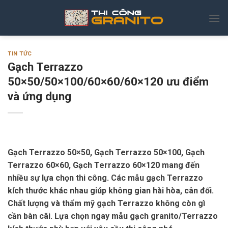
Skip
to
content
TIN TỨC
Gạch Terrazzo
50×50/50×100/60×60/60×120 ưu điểm
và ứng dụng
Gạch Terrazzo 50×50, Gạch Terrazzo 50×100, Gạch
Terrazzo 60×60, Gạch Terrazzo 60×120 mang đến
nhiều sự lựa chọn thi công. Các mẫu gạch Terrazzo
kích thước khác nhau giúp không gian hài hòa, cân đối.
Chất lượng và thẩm mỹ gạch Terrazzo không còn gì
cần bàn cãi. Lựa chọn ngay mẫu gạch granito/Terrazzo