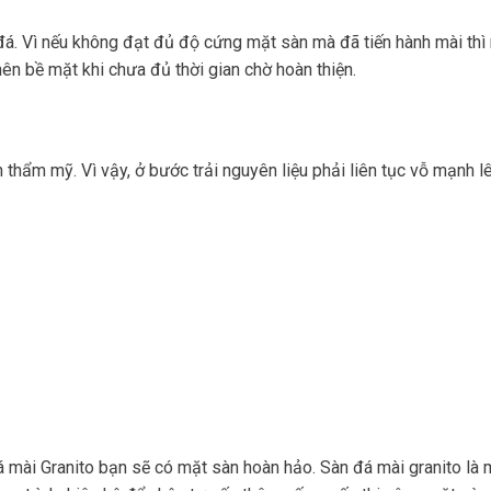
đá. Vì nếu không đạt đủ độ cứng mặt sàn mà đã tiến hành mài thì 
nên bề mặt khi chưa đủ thời gian chờ hoàn thiện.
hẩm mỹ. Vì vậy, ở bước trải nguyên liệu phải liên tục vỗ mạnh l
á mài Granito bạn sẽ có mặt sàn hoàn hảo. Sàn đá mài granito là 