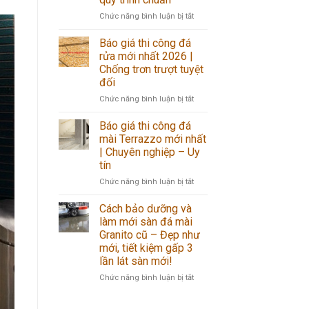
vật
xanh
ở
Chức năng bình luận bị tắt
liệu
cho
Thi
bền
tương
công
vững
lai
Báo giá thi công đá
bê
&
bền
rửa mới nhất 2026 |
tông
sang
vững
Chống trơn trượt tuyệt
mài
trọng
đối
giá
nhất
rẻ
ở
Chức năng bình luận bị tắt
nhất:
Báo
Báo
giá
Báo giá thi công đá
giá
thi
mài Terrazzo mới nhất
&
công
| Chuyên nghiệp – Uy
quy
đá
tín
trình
rửa
chuẩn
mới
ở
Chức năng bình luận bị tắt
nhất
Báo
2026
giá
Cách bảo dưỡng và
|
thi
làm mới sàn đá mài
Chống
công
Granito cũ – Đẹp như
trơn
đá
mới, tiết kiệm gấp 3
trượt
mài
lần lát sàn mới!
tuyệt
Terrazzo
đối
mới
ở
Chức năng bình luận bị tắt
nhất
Cách
|
bảo