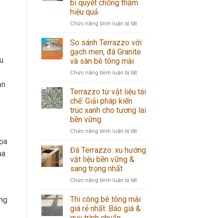
bí quyết chống thấm
đá
nứt
hiệu quả
Terrazzo
bề
từ
mặt
ở
Chức năng bình luận bị tắt
A-
Terrazzo
Phòng
Z
hiệu
tắm
So sánh Terrazzo với
chuẩn
quả
sang
gạch men, đá Granite
kỹ
trọng
u
và sàn bê tông mài
thuật,
với
bền
ở
Chức năng bình luận bị tắt
ốp
đẹp
So
lát
ần
sánh
đá
Terrazzo từ vật liệu tái
Terrazzo
Terrazzo:
chế: Giải pháp kiến
với
bí
trúc xanh cho tương lai
gạch
quyết
bền vững
men,
chống
đá
thấm
ở
Chức năng bình luận bị tắt
Granite
hiệu
Terrazzo
họa
và
quả
từ
Đá Terrazzo: xu hướng
ủa
sàn
vật
vật liệu bền vững &
bê
liệu
sang trọng nhất
tông
tái
mài
ở
Chức năng bình luận bị tắt
chế:
Đá
Giải
Terrazzo:
pháp
Thi công bê tông mài
ông
xu
kiến
giá rẻ nhất: Báo giá &
hướng
trúc
quy trình chuẩn