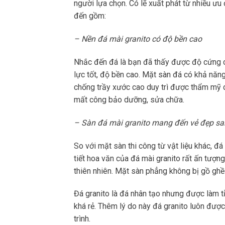
người lựa chọn. Có lẽ xuất phát từ nhiều ưu
đến gồm:
– Nền đá mài granito có độ bền cao
Nhắc đến đá là bạn đã thấy được độ cứng c
lực tốt, độ bền cao. Mặt sàn đá có khả năn
chống trầy xước cao duy trì được thẩm mỹ dà
mất công bảo dưỡng, sửa chữa.
– Sàn đá mài granito mang đến vẻ đẹp sa
So với mặt sàn thi công từ vật liệu khác, đ
tiết hoa văn của đá mài granito rất ấn tượn
thiên nhiên. Mặt sàn phẳng không bị gồ ghề
Đá granito là đá nhân tạo nhưng được làm tỉ
khá rẻ. Thêm lý do này đá granito luôn được
trình.