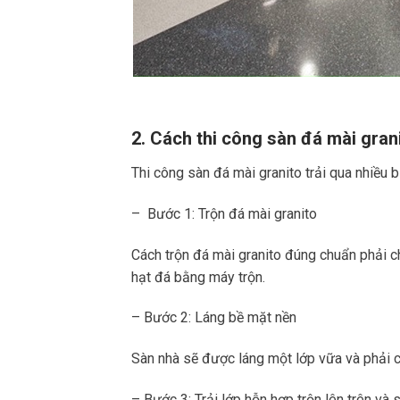
2. Cách thi công sàn đá mài gran
Thi công sàn đá mài granito trải qua nhiều b
– Bước 1: Trộn đá mài granito
Cách trộn đá mài granito đúng chuẩn phải ch
hạt đá bằng máy trộn.
– Bước 2: Láng bề mặt nền
Sàn nhà sẽ được láng một lớp vữa và phải
– Bước 3: Trải lớp hỗn hợp trộn lên trên và