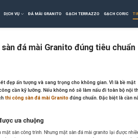
DỊCH VỤ
ĐÁ MÀI GRANITO
GẠCH TERRAZZO
GẠCH CORIC
TI
g sàn đá mài Granito đúng tiêu chuẩn
nét đẹp ấn tượng và sang trọng cho không gian. Vì là bề mặt
i công cần kỹ lưỡng. Nếu không nó sẽ làm nấu đi toàn bộ nội t
ách
thi công sàn đá mài Granito
đúng chuẩn. Đặc biệt là cần 
 được ưa chuộng
ện mặt sàn công trình. Nhưng mặt sàn đá mài granito lại được nhiề