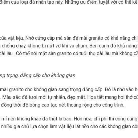
 điểm của loại đá nhân tạo này. Những ưu điểm tuyệt vời có thể kể
ủa vật liệu. Nhờ cứng cáp mà sàn đá mài granito có khả năng chị
g chống cháy, không bị nứt vỡ khi va chạm. Bên cạnh đó khả năng
i lâu. Có thể nói mặt sàn granito có tuổi thọ dài lâu mà không c
ng trọng, đẳng cấp cho không gian
á mài granito cho không gian sang trọng đẳng cấp. Đó là nhờ vào 
g. Màu sắc đá tươi mới tự nhiên, đẹp mắt. Họa tiết mang hơi thở c
 đồng thời độ bóng cao tạo nét thoáng rộng cho công trình.
 mỉ nên không khác đá thật là bao. Hơn nữa, chi phí thi công cũng
 nhiều gia chủ lựa chọn làm vật liệu lát nền cho các không gian c