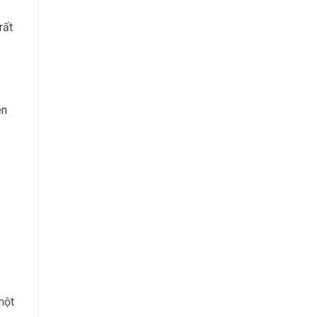
rất
ên
một