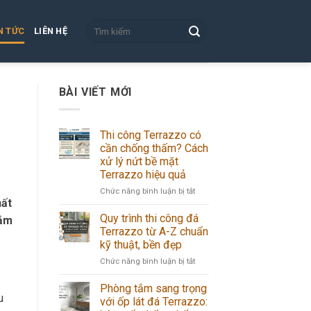
N TỨC
LIÊN HỆ
BÀI VIẾT MỚI
Thi công Terrazzo có
cần chống thấm? Cách
xử lý nứt bề mặt
Terrazzo hiệu quả
ở
Chức năng bình luận bị tắt
hất
Thi
công
Quy trình thi công đá
nắm
Terrazzo
Terrazzo từ A-Z chuẩn
có
kỹ thuật, bền đẹp
cần
ở
Chức năng bình luận bị tắt
chống
Quy
thấm?
trình
Cách
Phòng tắm sang trọng
thi
u
xử
với ốp lát đá Terrazzo:
công
lý