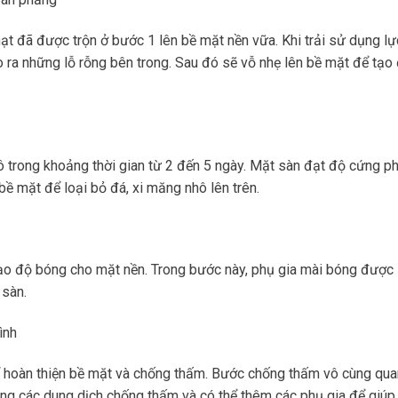
hạt đã được trộn ở bước 1 lên bề mặt nền vữa. Khi trải sử dụng lự
o ra những lỗ rỗng bên trong. Sau đó sẽ vỗ nhẹ lên bề mặt để tạo
 trong khoảng thời gian từ 2 đến 5 ngày. Mặt sàn đạt độ cứng p
bề mặt để loại bỏ đá, xi măng nhô lên trên.
tạo độ bóng cho mặt nền. Trong bước này, phụ gia mài bóng được
 sàn.
ình
để hoàn thiện bề mặt và chống thấm. Bước chống thấm vô cùng qua
ụng các dung dịch chống thấm và có thể thêm các phụ gia để giúp